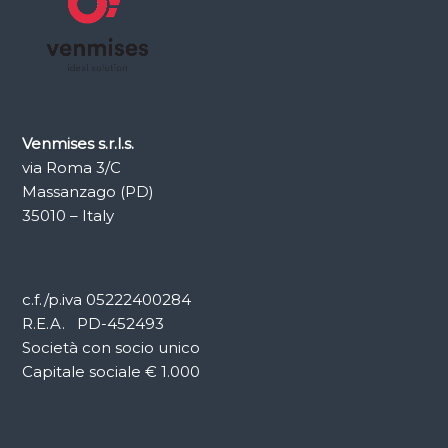
Venmises s.r.l.s.
via Roma 3/C
Massanzago (PD)
35010 – Italy
c.f./p.iva 05222400284
R.E.A. PD-452493
Società con socio unico
Capitale sociale € 1.000